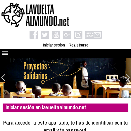
Iniciar sesión
Registrarse
Quienes somos
El proyecto
Blog
Viaja con nosotros
Camino solidario
Iniciar sesión en lavueltaalmundo.net
Libros
Club de viajes
Para acceder a este apartado, te has de identificar con tu
Compañeros de viaje
email y tu password.