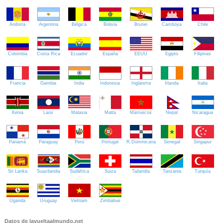
Andorra
Argentina
Bélgica
Bolivia
Brunei
Camboya
Chile
Colombia
Costa Rica
Ecuador
España
EEUU
Egipto
Filipinas
Francia
Gambia
India
Indonesia
Inglaterra
Irlanda
Italia
Kenia
Laos
Malasia
Malta
Marruecos
Nepal
Nicaragua
Panamá
Paraguay
Perú
Portugal
R.Dominicana
Senegal
Singapur
Sri Lanka
Suazilandia
Sudáfrica
Suiza
Tailandia
Tanzania
Turquía
Uganda
Uruguay
Vietnam
Zimbabue
Datos de lavueltaalmundo.net