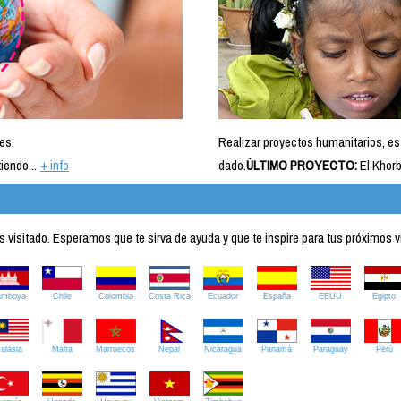
es.
Realizar proyectos humanitarios, es
iendo...
+ info
dado.
ÚLTIMO PROYECTO:
El Khorb
visitado. Esperamos que te sirva de ayuda y que te inspire para tus próximos v
amboya
Chile
Colombia
Costa Rica
Ecuador
España
EEUU
Egipto
alasia
Malta
Marruecos
Nepal
Nicaragua
Panamá
Paraguay
Perú