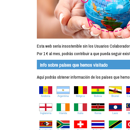
Esta web sería insostenible sin los Usuarios Colaborador
Por 1 € al mes, podrás contribuir a que pueda seguir exist
Info sobre países que hemos visitado
Aquí podrás obtener información de los países que hemos 
Andorra
Argentina
Bélgica
Bolivia
Brunei
C
Inglaterra
Irlanda
Italia
Kenia
Laos
M