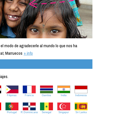
 el modo de agradecerle al mundo lo que nos ha
at, Marruecos
+ info
iajes.
Filipinas
Francia
Gambia
India
Indonesia
Portugal
R.Dominicana
Senegal
Singapur
Sri Lanka