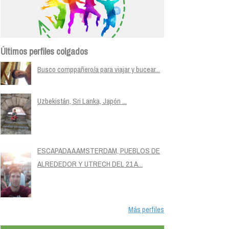
Últimos perfiles colgados
Busco comppañero/a para viajar y bucear...
Uzbekistán, Sri Lanka, Japón ...
ESCAPADA A AMSTERDAM, PUEBLOS DE
ALREDEDOR Y UTRECH DEL 21 A...
Más perfiles