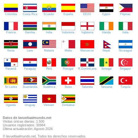
Colombia
Costa Rica
Ecuador
España
EEUU
Egipto
Filipinas
Francia
Gambia
India
Indonesia
Inglaterra
Irlanda
Italia
Kenia
Laos
Malasia
Malta
Marruecos
Nepal
Nicaragua
Panamá
Paraguay
Perú
Portugal
R.Dominicana
Senegal
Singapur
Sri Lanka
Suazilandia
Sudáfrica
Suiza
Tailandia
Tanzania
Turquía
Uganda
Uruguay
Vietnam
Zimbabue
Datos de lavueltaalmundo.net
Visitas únicas diarias: 1.500
Usuarios registrados: 30964
Última actualización: Agosto 2026
© lavueltaalmundo.net. Todos los derechos reservados.