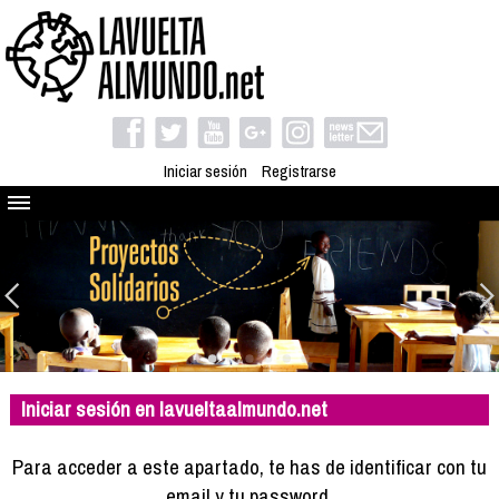
Iniciar sesión
Registrarse
Quienes somos
El proyecto
Blog
Viaja con nosotros
Camino solidario
Iniciar sesión en lavueltaalmundo.net
Libros
Club de viajes
Para acceder a este apartado, te has de identificar con tu
Compañeros de viaje
email y tu password.