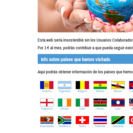
Esta web sería insostenible sin los Usuarios Colaborador
Por 1 € al mes, podrás contribuir a que pueda seguir exist
Info sobre países que hemos visitado
Aquí podrás obtener información de los países que hemos 
Andorra
Argentina
Bélgica
Bolivia
Brunei
C
Inglaterra
Irlanda
Italia
Kenia
Laos
M
Suazilandia
Sudáfrica
Suiza
Tailandia
Tanzania
T