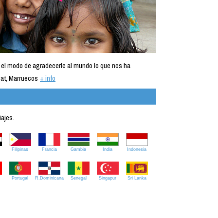
 el modo de agradecerle al mundo lo que nos ha
at, Marruecos
+ info
iajes.
Filipinas
Francia
Gambia
India
Indonesia
Portugal
R.Dominicana
Senegal
Singapur
Sri Lanka