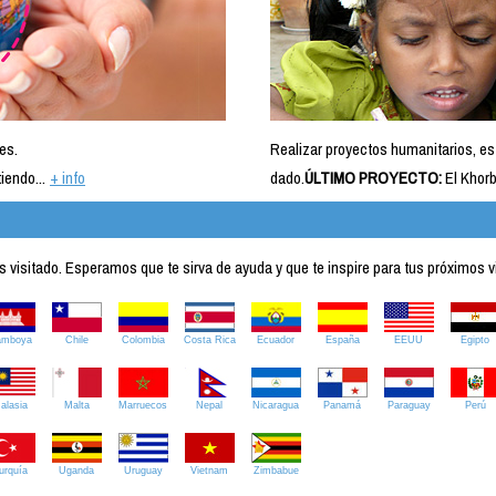
es.
Realizar proyectos humanitarios, es
iendo...
+ info
dado.
ÚLTIMO PROYECTO:
El Khorb
visitado. Esperamos que te sirva de ayuda y que te inspire para tus próximos v
amboya
Chile
Colombia
Costa Rica
Ecuador
España
EEUU
Egipto
alasia
Malta
Marruecos
Nepal
Nicaragua
Panamá
Paraguay
Perú
urquía
Uganda
Uruguay
Vietnam
Zimbabue