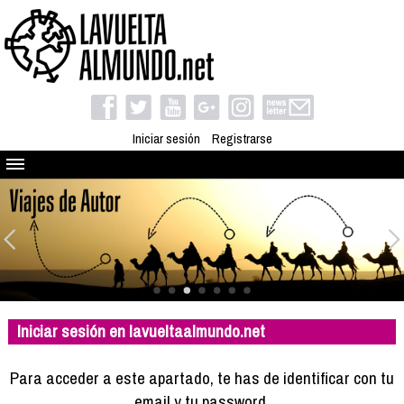
Iniciar sesión
Registrarse
Quienes somos
El proyecto
Blog
Viaja con nosotros
Camino solidario
Iniciar sesión en lavueltaalmundo.net
Libros
Club de viajes
Para acceder a este apartado, te has de identificar con tu
Compañeros de viaje
email y tu password.