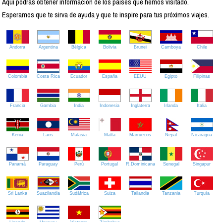
Aquí podrás obtener información de los países que hemos visitado.
Esperamos que te sirva de ayuda y que te inspire para tus próximos viajes.
Andorra
Argentina
Bélgica
Bolivia
Brunei
Camboya
Chile
Colombia
Costa Rica
Ecuador
España
EEUU
Egipto
Filipinas
Francia
Gambia
India
Indonesia
Inglaterra
Irlanda
Italia
Kenia
Laos
Malasia
Malta
Marruecos
Nepal
Nicaragua
Panamá
Paraguay
Perú
Portugal
R.Dominicana
Senegal
Singapur
Sri Lanka
Suazilandia
Sudáfrica
Suiza
Tailandia
Tanzania
Turquía