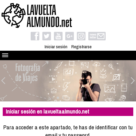
Iniciar sesión
Registrarse
Quienes somos
El proyecto
Blog
Viaja con nosotros
Camino solidario
Iniciar sesión en lavueltaalmundo.net
Libros
Club de viajes
Para acceder a este apartado, te has de identificar con tu
Compañeros de viaje
email y tu password.