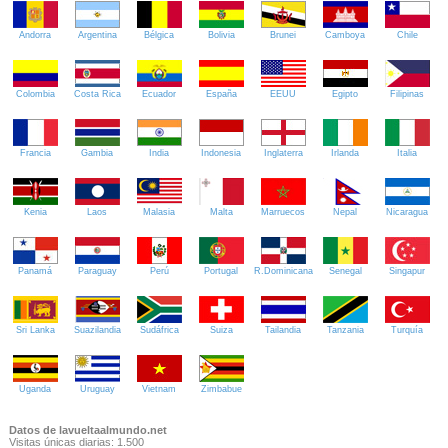
Andorra
Argentina
Bélgica
Bolivia
Brunei
Camboya
Chile
Colombia
Costa Rica
Ecuador
España
EEUU
Egipto
Filipinas
Francia
Gambia
India
Indonesia
Inglaterra
Irlanda
Italia
Kenia
Laos
Malasia
Malta
Marruecos
Nepal
Nicaragua
Panamá
Paraguay
Perú
Portugal
R.Dominicana
Senegal
Singapur
Sri Lanka
Suazilandia
Sudáfrica
Suiza
Tailandia
Tanzania
Turquía
Uganda
Uruguay
Vietnam
Zimbabue
Datos de lavueltaalmundo.net
Visitas únicas diarias: 1.500