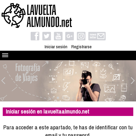
Iniciar sesión
Registrarse
Quienes somos
El proyecto
Blog
Viaja con nosotros
Camino solidario
Iniciar sesión en lavueltaalmundo.net
Libros
Club de viajes
Para acceder a este apartado, te has de identificar con tu
Compañeros de viaje
email y tu password.