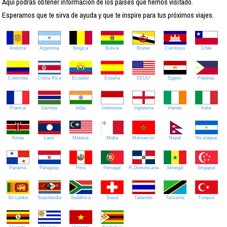
Aquí podrás obtener información de los países que hemos visitado.
Esperamos que te sirva de ayuda y que te inspire para tus próximos viajes.
Andorra
Argentina
Bélgica
Bolivia
Brunei
Camboya
Chile
Colombia
Costa Rica
Ecuador
España
EEUU
Egipto
Filipinas
Francia
Gambia
India
Indonesia
Inglaterra
Irlanda
Italia
Kenia
Laos
Malasia
Malta
Marruecos
Nepal
Nicaragua
Panamá
Paraguay
Perú
Portugal
R.Dominicana
Senegal
Singapur
Sri Lanka
Suazilandia
Sudáfrica
Suiza
Tailandia
Tanzania
Turquía