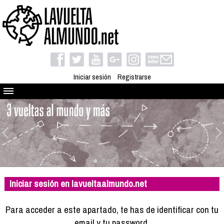
Iniciar sesión
Registrarse
Quienes somos
El proyecto
Blog
Viaja con nosotros
Camino solidario
Iniciar sesión en lavueltaalmundo.net
Libros
Club de viajes
Para acceder a este apartado, te has de identificar con tu
Compañeros de viaje
email y tu password.