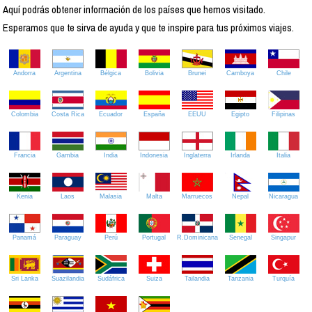
Aquí podrás obtener información de los países que hemos visitado.
Esperamos que te sirva de ayuda y que te inspire para tus próximos viajes.
Andorra
Argentina
Bélgica
Bolivia
Brunei
Camboya
Chile
Colombia
Costa Rica
Ecuador
España
EEUU
Egipto
Filipinas
Francia
Gambia
India
Indonesia
Inglaterra
Irlanda
Italia
Kenia
Laos
Malasia
Malta
Marruecos
Nepal
Nicaragua
Panamá
Paraguay
Perú
Portugal
R.Dominicana
Senegal
Singapur
Sri Lanka
Suazilandia
Sudáfrica
Suiza
Tailandia
Tanzania
Turquía