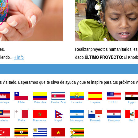
es.
Realizar proyectos humanitarios, es
iendo...
+ info
dado.
ÚLTIMO PROYECTO:
El Khorb
visitado. Esperamos que te sirva de ayuda y que te inspire para tus próximos v
amboya
Chile
Colombia
Costa Rica
Ecuador
España
EEUU
Egipto
alasia
Malta
Marruecos
Nepal
Nicaragua
Panamá
Paraguay
Perú