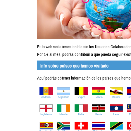
Esta web sería insostenible sin los Usuarios Colaborador
Por 1 € al mes, podrás contribuir a que pueda seguir exist
Info sobre países que hemos visitado
Aquí podrás obtener información de los países que hemos 
Andorra
Argentina
Bélgica
Bolivia
Brunei
C
Inglaterra
Irlanda
Italia
Kenia
Laos
M