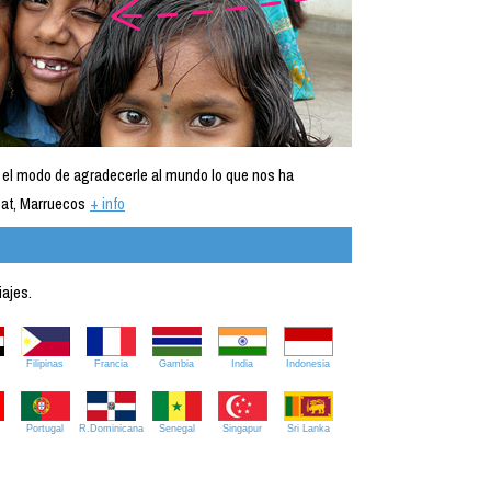
 el modo de agradecerle al mundo lo que nos ha
at, Marruecos
+ info
iajes.
Filipinas
Francia
Gambia
India
Indonesia
Portugal
R.Dominicana
Senegal
Singapur
Sri Lanka