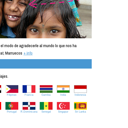
 el modo de agradecerle al mundo lo que nos ha
at, Marruecos
+ info
iajes.
Filipinas
Francia
Gambia
India
Indonesia
Portugal
R.Dominicana
Senegal
Singapur
Sri Lanka