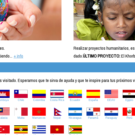
es.
Realizar proyectos humanitarios, es
iendo...
+ info
dado.
ÚLTIMO PROYECTO:
El Khorb
visitado. Esperamos que te sirva de ayuda y que te inspire para tus próximos v
amboya
Chile
Colombia
Costa Rica
Ecuador
España
EEUU
Egipto
alasia
Malta
Marruecos
Nepal
Nicaragua
Panamá
Paraguay
Perú