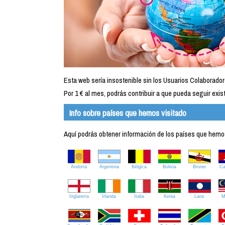
Esta web sería insostenible sin los Usuarios Colaborador
Por 1 € al mes, podrás contribuir a que pueda seguir exist
Info sobre países que hemos visitado
Aquí podrás obtener información de los países que hemos 
Andorra
Argentina
Bélgica
Bolivia
Brunei
C
Inglaterra
Irlanda
Italia
Kenia
Laos
M