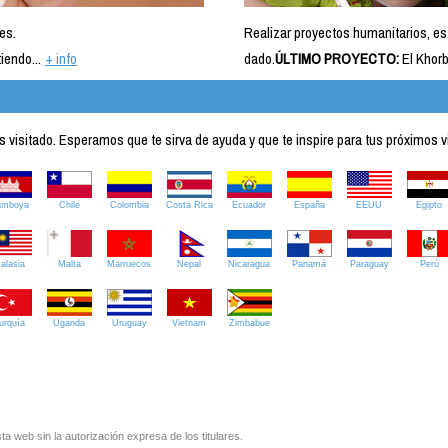
es.
Realizar proyectos humanitarios, es
iendo...
+ info
dado.
ÚLTIMO PROYECTO:
El Khorb
visitado. Esperamos que te sirva de ayuda y que te inspire para tus próximos v
amboya
Chile
Colombia
Costa Rica
Ecuador
España
EEUU
Egipto
alasia
Malta
Marruecos
Nepal
Nicaragua
Panamá
Paraguay
Perú
urquía
Uganda
Uruguay
Vietnam
Zimbabue
ta web sin la autorización expresa de los titulares.