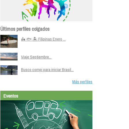
Últimos perfiles colgados
🛵 🐟 🏝️ Filipinas Enero ...
Viaje Septiembre...
Busco compi para iniciar Brasil...
Más perfiles
Eventos