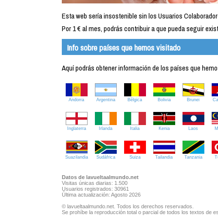
Esta web sería insostenible sin los Usuarios Colaborador
Por 1 € al mes, podrás contribuir a que pueda seguir exist
Info sobre países que hemos visitado
Aquí podrás obtener información de los países que hemos 
Andorra
Argentina
Bélgica
Bolivia
Brunei
C
Inglaterra
Irlanda
Italia
Kenia
Laos
M
Suazilandia
Sudáfrica
Suiza
Tailandia
Tanzania
T
Datos de lavueltaalmundo.net
Visitas únicas diarias: 1.500
Usuarios registrados: 30961
Última actualización: Agosto 2026
© lavueltaalmundo.net. Todos los derechos reservados.
Se prohíbe la reproducción total o parcial de todos los textos de es