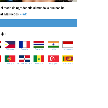
 el modo de agradecerle al mundo lo que nos ha
at, Marruecos
+ info
iajes.
Filipinas
Francia
Gambia
India
Indonesia
Portugal
R.Dominicana
Senegal
Singapur
Sri Lanka