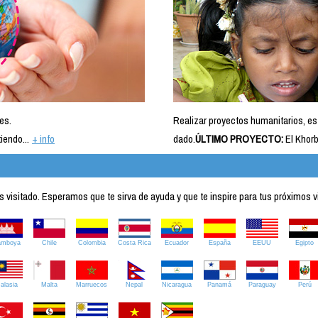
es.
Realizar proyectos humanitarios, es
iendo...
+ info
dado.
ÚLTIMO PROYECTO:
El Khorb
visitado. Esperamos que te sirva de ayuda y que te inspire para tus próximos v
amboya
Chile
Colombia
Costa Rica
Ecuador
España
EEUU
Egipto
alasia
Malta
Marruecos
Nepal
Nicaragua
Panamá
Paraguay
Perú