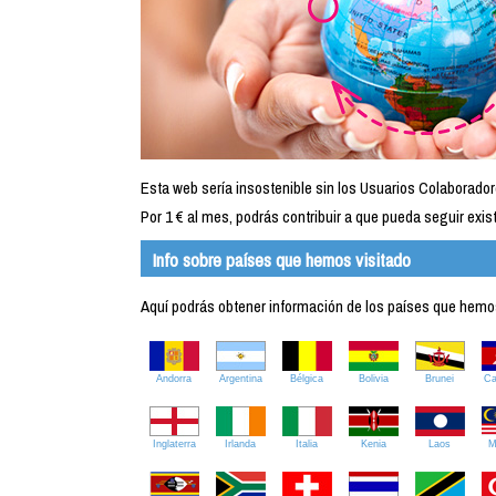
Esta web sería insostenible sin los Usuarios Colaborador
Por 1 € al mes, podrás contribuir a que pueda seguir exist
Info sobre países que hemos visitado
Aquí podrás obtener información de los países que hemos 
Andorra
Argentina
Bélgica
Bolivia
Brunei
C
Inglaterra
Irlanda
Italia
Kenia
Laos
M