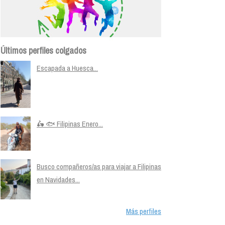
Últimos perfiles colgados
Escapada a Huesca...
🛵 🐟 Filipinas Enero...
Busco compañeros/as para viajar a Filipinas
en Navidades...
Más perfiles