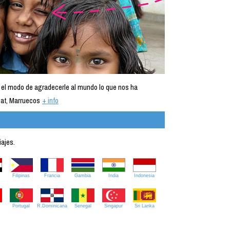
 el modo de agradecerle al mundo lo que nos ha
at, Marruecos
+ info
iajes.
Filipinas
Francia
Gambia
India
Indonesia
Portugal
R.Dominicana
Senegal
Singapur
Sri Lanka