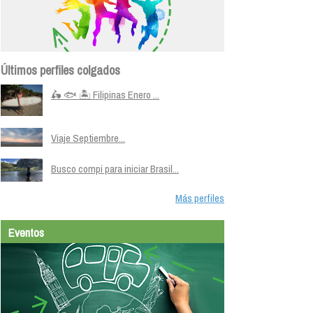
Últimos perfiles colgados
🛵 🐟 🏝️ Filipinas Enero ...
Viaje Septiembre...
Busco compi para iniciar Brasil...
Más perfiles
Eventos