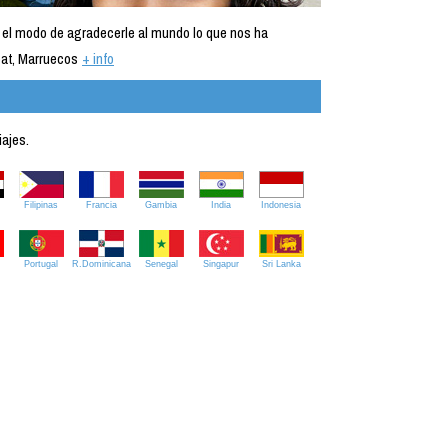
 el modo de agradecerle al mundo lo que nos ha
at, Marruecos
+ info
iajes.
Filipinas
Francia
Gambia
India
Indonesia
Portugal
R.Dominicana
Senegal
Singapur
Sri Lanka