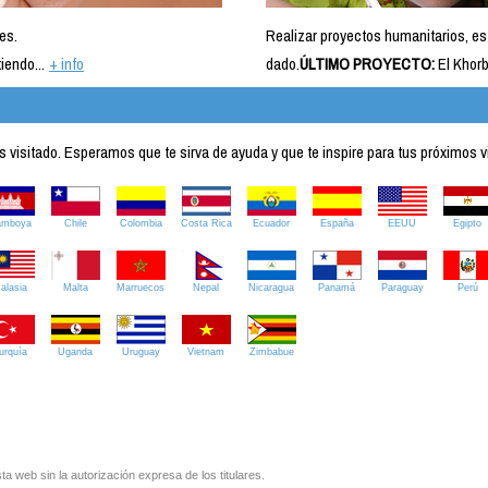
es.
Realizar proyectos humanitarios, es
iendo...
+ info
dado.
ÚLTIMO PROYECTO:
El Khorb
visitado. Esperamos que te sirva de ayuda y que te inspire para tus próximos v
amboya
Chile
Colombia
Costa Rica
Ecuador
España
EEUU
Egipto
alasia
Malta
Marruecos
Nepal
Nicaragua
Panamá
Paraguay
Perú
urquía
Uganda
Uruguay
Vietnam
Zimbabue
ta web sin la autorización expresa de los titulares.