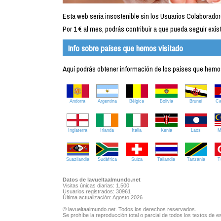
Esta web sería insostenible sin los Usuarios Colaborador
Por 1 € al mes, podrás contribuir a que pueda seguir exist
Info sobre países que hemos visitado
Aquí podrás obtener información de los países que hemos 
Andorra
Argentina
Bélgica
Bolivia
Brunei
C
Inglaterra
Irlanda
Italia
Kenia
Laos
M
Suazilandia
Sudáfrica
Suiza
Tailandia
Tanzania
T
Datos de lavueltaalmundo.net
Visitas únicas diarias: 1.500
Usuarios registrados: 30961
Última actualización: Agosto 2026
© lavueltaalmundo.net. Todos los derechos reservados.
Se prohíbe la reproducción total o parcial de todos los textos de es