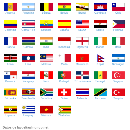
Andorra
Argentina
Bélgica
Bolivia
Brunei
Camboya
Chile
Colombia
Costa Rica
Ecuador
España
EEUU
Egipto
Filipinas
Francia
Gambia
India
Indonesia
Inglaterra
Irlanda
Italia
Kenia
Laos
Malasia
Malta
Marruecos
Nepal
Nicaragua
Panamá
Paraguay
Perú
Portugal
R.Dominicana
Senegal
Singapur
Sri Lanka
Suazilandia
Sudáfrica
Suiza
Tailandia
Tanzania
Turquía
Uganda
Uruguay
Vietnam
Zimbabue
Datos de lavueltaalmundo.net