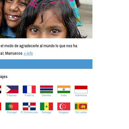
 el modo de agradecerle al mundo lo que nos ha
at, Marruecos
+ info
iajes.
Filipinas
Francia
Gambia
India
Indonesia
Portugal
R.Dominicana
Senegal
Singapur
Sri Lanka