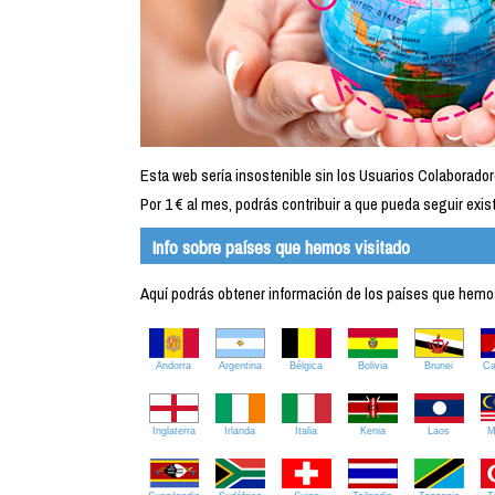
Esta web sería insostenible sin los Usuarios Colaborador
Por 1 € al mes, podrás contribuir a que pueda seguir exist
Info sobre países que hemos visitado
Aquí podrás obtener información de los países que hemos 
Andorra
Argentina
Bélgica
Bolivia
Brunei
C
Inglaterra
Irlanda
Italia
Kenia
Laos
M