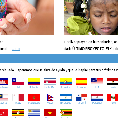
es.
Realizar proyectos humanitarios, es
iendo...
+ info
dado.
ÚLTIMO PROYECTO:
El Khorb
visitado. Esperamos que te sirva de ayuda y que te inspire para tus próximos v
amboya
Chile
Colombia
Costa Rica
Ecuador
España
EEUU
Egipto
alasia
Malta
Marruecos
Nepal
Nicaragua
Panamá
Paraguay
Perú