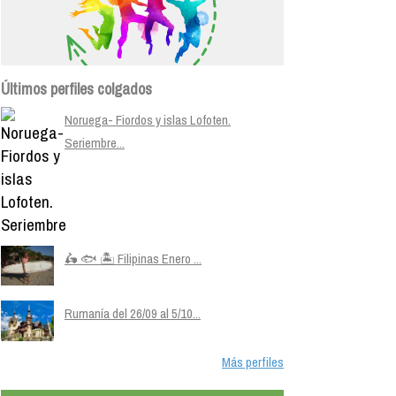
Últimos perfiles colgados
Noruega- Fiordos y islas Lofoten.
Seriembre...
🛵 🐟 🏝️ Filipinas Enero ...
Rumanía del 26/09 al 5/10...
Más perfiles