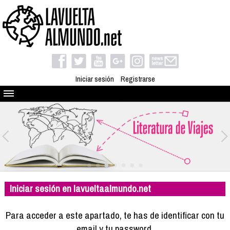
Iniciar sesión
Registrarse
Quienes somos
El proyecto
Blog
Viaja con nosotros
Camino solidario
Iniciar sesión en lavueltaalmundo.net
Libros
Club de viajes
Para acceder a este apartado, te has de identificar con tu
Compañeros de viaje
email y tu password.