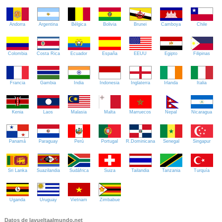
Andorra
Argentina
Bélgica
Bolivia
Brunei
Camboya
Chile
Colombia
Costa Rica
Ecuador
España
EEUU
Egipto
Filipinas
Francia
Gambia
India
Indonesia
Inglaterra
Irlanda
Italia
Kenia
Laos
Malasia
Malta
Marruecos
Nepal
Nicaragua
Panamá
Paraguay
Perú
Portugal
R.Dominicana
Senegal
Singapur
Sri Lanka
Suazilandia
Sudáfrica
Suiza
Tailandia
Tanzania
Turquía
Uganda
Uruguay
Vietnam
Zimbabue
Datos de lavueltaalmundo.net