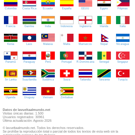
Colombia
Costa Rica
Ecuador
España
EEUU
Egipto
Filipinas
Francia
Gambia
India
Indonesia
Inglaterra
Irlanda
Italia
Kenia
Laos
Malasia
Malta
Marruecos
Nepal
Nicaragua
Panamá
Paraguay
Perú
Portugal
R.Dominicana
Senegal
Singapur
Sri Lanka
Suazilandia
Sudáfrica
Suiza
Tailandia
Tanzania
Turquía
Uganda
Uruguay
Vietnam
Zimbabue
Datos de lavueltaalmundo.net
Visitas únicas diarias: 1.500
Usuarios registrados: 30961
Última actualización: Agosto 2026
© lavueltaalmundo.net. Todos los derechos reservados.
Se prohíbe la reproducción total o parcial de todos los textos de esta web sin la