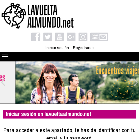
Iniciar sesión
Registrarse
Quienes somos
El proyecto
Blog
Viaja con nosotros
Camino solidario
Iniciar sesión en lavueltaalmundo.net
Libros
Club de viajes
Para acceder a este apartado, te has de identificar con tu
Compañeros de viaje
email y tu password.