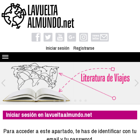
Iniciar sesión
Registrarse
Quienes somos
El proyecto
Blog
Viaja con nosotros
Camino solidario
Iniciar sesión en lavueltaalmundo.net
Libros
Club de viajes
Para acceder a este apartado, te has de identificar con tu
Compañeros de viaje
email y tu password.