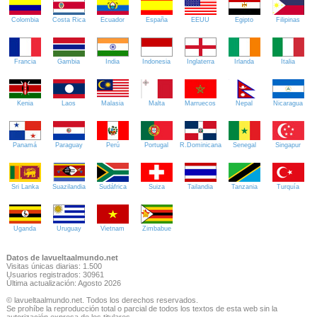
Colombia
Costa Rica
Ecuador
España
EEUU
Egipto
Filipinas
Francia
Gambia
India
Indonesia
Inglaterra
Irlanda
Italia
Kenia
Laos
Malasia
Malta
Marruecos
Nepal
Nicaragua
Panamá
Paraguay
Perú
Portugal
R.Dominicana
Senegal
Singapur
Sri Lanka
Suazilandia
Sudáfrica
Suiza
Tailandia
Tanzania
Turquía
Uganda
Uruguay
Vietnam
Zimbabue
Datos de lavueltaalmundo.net
Visitas únicas diarias: 1.500
Usuarios registrados: 30961
Última actualización: Agosto 2026
© lavueltaalmundo.net. Todos los derechos reservados.
Se prohíbe la reproducción total o parcial de todos los textos de esta web sin la