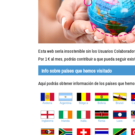
Esta web sería insostenible sin los Usuarios Colaborador
Por 1 € al mes, podrás contribuir a que pueda seguir exist
Info sobre países que hemos visitado
Aquí podrás obtener información de los países que hemos 
Andorra
Argentina
Bélgica
Bolivia
Brunei
C
Inglaterra
Irlanda
Italia
Kenia
Laos
M