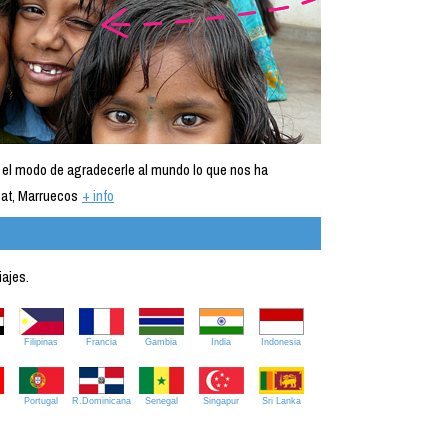
 el modo de agradecerle al mundo lo que nos ha
at, Marruecos
+ info
iajes.
Filipinas
Francia
Gambia
India
Indonesia
Portugal
R.Dominicana
Senegal
Singapur
Sri Lanka