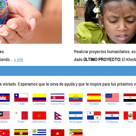
es.
Realizar proyectos humanitarios, es
iendo...
+ info
dado.
ÚLTIMO PROYECTO:
El Khorb
visitado. Esperamos que te sirva de ayuda y que te inspire para tus próximos v
amboya
Chile
Colombia
Costa Rica
Ecuador
España
EEUU
Egipto
alasia
Malta
Marruecos
Nepal
Nicaragua
Panamá
Paraguay
Perú