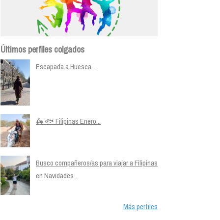
Últimos perfiles colgados
Escapada a Huesca...
🛵 🐟 Filipinas Enero...
Busco compañeros/as para viajar a Filipinas
en Navidades...
Más perfiles