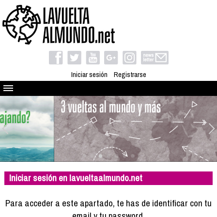
Iniciar sesión
Registrarse
Quienes somos
El proyecto
Blog
Viaja con nosotros
Camino solidario
Iniciar sesión en lavueltaalmundo.net
Libros
Club de viajes
Para acceder a este apartado, te has de identificar con tu
Compañeros de viaje
email y tu password.