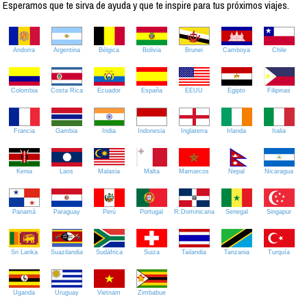
Esperamos que te sirva de ayuda y que te inspire para tus próximos viajes.
Andorra
Argentina
Bélgica
Bolivia
Brunei
Camboya
Chile
Colombia
Costa Rica
Ecuador
España
EEUU
Egipto
Filipinas
Francia
Gambia
India
Indonesia
Inglaterra
Irlanda
Italia
Kenia
Laos
Malasia
Malta
Marruecos
Nepal
Nicaragua
Panamá
Paraguay
Perú
Portugal
R.Dominicana
Senegal
Singapur
Sri Lanka
Suazilandia
Sudáfrica
Suiza
Tailandia
Tanzania
Turquía
Uganda
Uruguay
Vietnam
Zimbabue