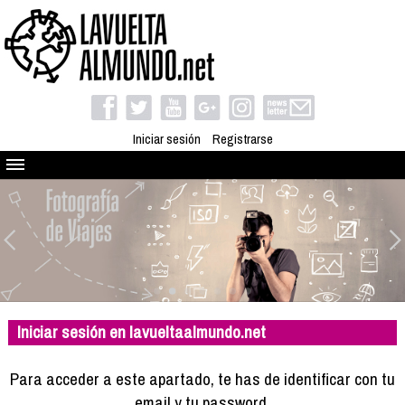
Iniciar sesión
Registrarse
Quienes somos
El proyecto
Blog
Viaja con nosotros
Camino solidario
Iniciar sesión en lavueltaalmundo.net
Libros
Club de viajes
Para acceder a este apartado, te has de identificar con tu
Compañeros de viaje
email y tu password.