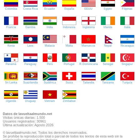
Colombia
Costa Rica
Ecuador
España
EEUU
Egipto
Filipinas
Francia
Gambia
India
Indonesia
Inglaterra
Irlanda
Italia
Kenia
Laos
Malasia
Malta
Marruecos
Nepal
Nicaragua
Panamá
Paraguay
Perú
Portugal
R.Dominicana
Senegal
Singapur
Sri Lanka
Suazilandia
Sudáfrica
Suiza
Tailandia
Tanzania
Turquía
Uganda
Uruguay
Vietnam
Zimbabue
Datos de lavueltaalmundo.net
Visitas únicas diarias: 1.500
Usuarios registrados: 30961
Última actualización: Agosto 2026
© lavueltaalmundo.net. Todos los derechos reservados.
Se prohíbe la reproducción total o parcial de todos los textos de esta web sin la