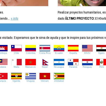
es.
Realizar proyectos humanitarios, es
iendo...
+ info
dado.
ÚLTIMO PROYECTO:
El Khorb
visitado. Esperamos que te sirva de ayuda y que te inspire para tus próximos v
amboya
Chile
Colombia
Costa Rica
Ecuador
España
EEUU
Egipto
alasia
Malta
Marruecos
Nepal
Nicaragua
Panamá
Paraguay
Perú
urquía
Uganda
Uruguay
Vietnam
Zimbabue