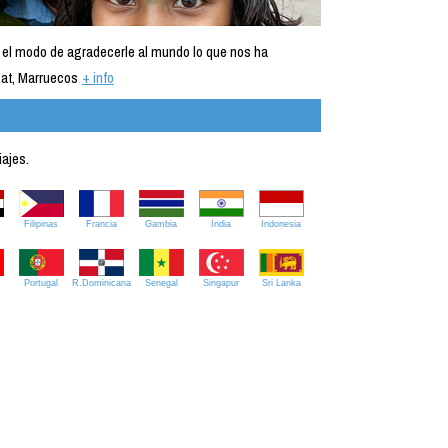
 el modo de agradecerle al mundo lo que nos ha
at, Marruecos
+ info
iajes.
Filipinas
Francia
Gambia
India
Indonesia
Portugal
R.Dominicana
Senegal
Singapur
Sri Lanka