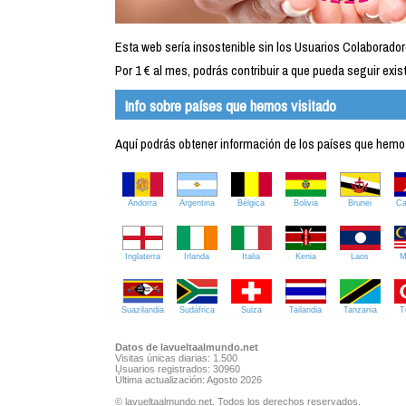
Esta web sería insostenible sin los Usuarios Colaborador
Por 1 € al mes, podrás contribuir a que pueda seguir exist
Info sobre países que hemos visitado
Aquí podrás obtener información de los países que hemos 
Andorra
Argentina
Bélgica
Bolivia
Brunei
C
Inglaterra
Irlanda
Italia
Kenia
Laos
M
Suazilandia
Sudáfrica
Suiza
Tailandia
Tanzania
T
Datos de lavueltaalmundo.net
Visitas únicas diarias: 1.500
Usuarios registrados: 30960
Última actualización: Agosto 2026
© lavueltaalmundo.net. Todos los derechos reservados.