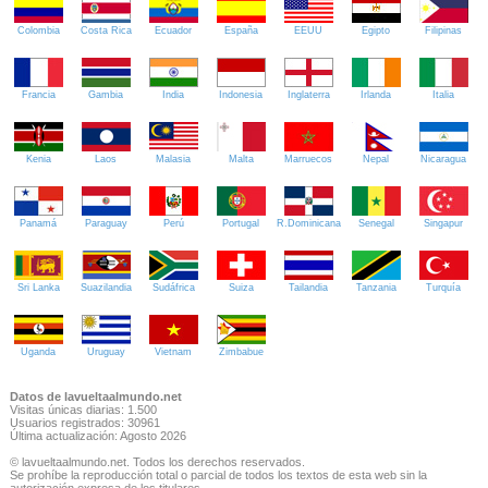
Colombia
Costa Rica
Ecuador
España
EEUU
Egipto
Filipinas
Francia
Gambia
India
Indonesia
Inglaterra
Irlanda
Italia
Kenia
Laos
Malasia
Malta
Marruecos
Nepal
Nicaragua
Panamá
Paraguay
Perú
Portugal
R.Dominicana
Senegal
Singapur
Sri Lanka
Suazilandia
Sudáfrica
Suiza
Tailandia
Tanzania
Turquía
Uganda
Uruguay
Vietnam
Zimbabue
Datos de lavueltaalmundo.net
Visitas únicas diarias: 1.500
Usuarios registrados: 30961
Última actualización: Agosto 2026
© lavueltaalmundo.net. Todos los derechos reservados.
Se prohíbe la reproducción total o parcial de todos los textos de esta web sin la