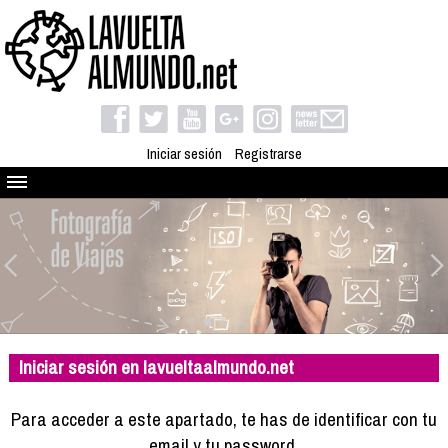
Iniciar sesión
Registrarse
Quienes somos
El proyecto
Blog
Viaja con nosotros
Camino solidario
Iniciar sesión en lavueltaalmundo.net
Libros
Club de viajes
Para acceder a este apartado, te has de identificar con tu
Compañeros de viaje
email y tu password.