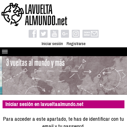
Iniciar sesión
Registrarse
Quienes somos
El proyecto
Blog
Viaja con nosotros
Camino solidario
Iniciar sesión en lavueltaalmundo.net
Libros
Club de viajes
Para acceder a este apartado, te has de identificar con tu
Compañeros de viaje
email y tu password.