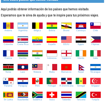
Aquí podrás obtener información de los países que hemos visitado.
Esperamos que te sirva de ayuda y que te inspire para tus próximos viajes.
Andorra
Argentina
Bélgica
Bolivia
Brunei
Camboya
Chile
Colombia
Costa Rica
Ecuador
España
EEUU
Egipto
Filipinas
Francia
Gambia
India
Indonesia
Inglaterra
Irlanda
Italia
Kenia
Laos
Malasia
Malta
Marruecos
Nepal
Nicaragua
Panamá
Paraguay
Perú
Portugal
R.Dominicana
Senegal
Singapur
Sri Lanka
Suazilandia
Sudáfrica
Suiza
Tailandia
Tanzania
Turquía