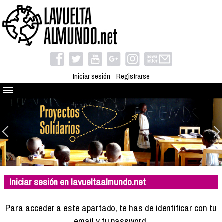
Iniciar sesión
Registrarse
Quienes somos
El proyecto
Blog
Viaja con nosotros
Camino solidario
Iniciar sesión en lavueltaalmundo.net
Libros
Club de viajes
Para acceder a este apartado, te has de identificar con tu
Compañeros de viaje
email y tu password.