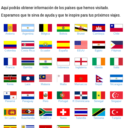
Aquí podrás obtener información de los países que hemos visitado.
Esperamos que te sirva de ayuda y que te inspire para tus próximos viajes.
Andorra
Argentina
Bélgica
Bolivia
Brunei
Camboya
Chile
Colombia
Costa Rica
Ecuador
España
EEUU
Egipto
Filipinas
Francia
Gambia
India
Indonesia
Inglaterra
Irlanda
Italia
Kenia
Laos
Malasia
Malta
Marruecos
Nepal
Nicaragua
Panamá
Paraguay
Perú
Portugal
R.Dominicana
Senegal
Singapur
Sri Lanka
Suazilandia
Sudáfrica
Suiza
Tailandia
Tanzania
Turquía