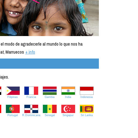
 el modo de agradecerle al mundo lo que nos ha
at, Marruecos
+ info
iajes.
Filipinas
Francia
Gambia
India
Indonesia
Portugal
R.Dominicana
Senegal
Singapur
Sri Lanka