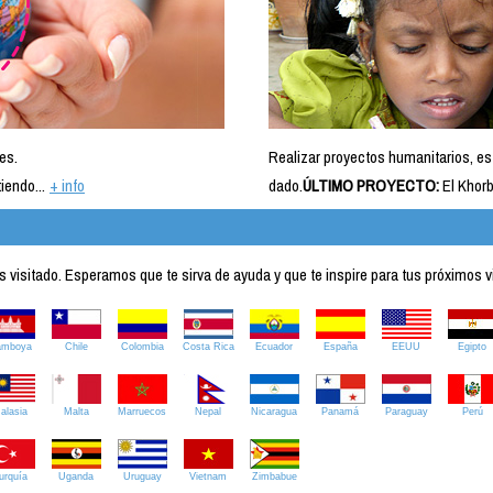
es.
Realizar proyectos humanitarios, es
iendo...
+ info
dado.
ÚLTIMO PROYECTO:
El Khorb
visitado. Esperamos que te sirva de ayuda y que te inspire para tus próximos v
amboya
Chile
Colombia
Costa Rica
Ecuador
España
EEUU
Egipto
alasia
Malta
Marruecos
Nepal
Nicaragua
Panamá
Paraguay
Perú
urquía
Uganda
Uruguay
Vietnam
Zimbabue