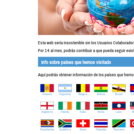
Esta web sería insostenible sin los Usuarios Colaborador
Por 1 € al mes, podrás contribuir a que pueda seguir exist
Info sobre países que hemos visitado
Aquí podrás obtener información de los países que hemos 
Andorra
Argentina
Bélgica
Bolivia
Brunei
C
Inglaterra
Irlanda
Italia
Kenia
Laos
M
Suazilandia
Sudáfrica
Suiza
Tailandia
Tanzania
T