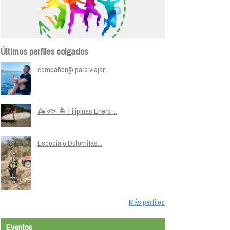
Últimos perfiles colgados
compañer@ para viajar ...
🛵 🐟 🏝️ Filipinas Enero ...
Escocia o Dolomitas...
Más perfiles
Eventos