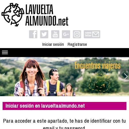
Iniciar sesión
Registrarse
Quienes somos
El proyecto
Blog
Viaja con nosotros
Camino solidario
Iniciar sesión en lavueltaalmundo.net
Libros
Club de viajes
Para acceder a este apartado, te has de identificar con tu
Compañeros de viaje
email y tu password.