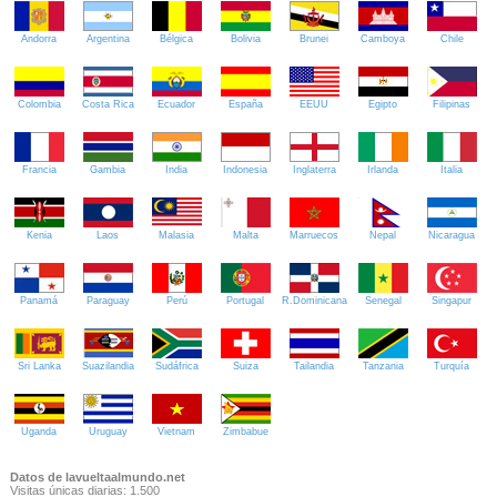
Andorra
Argentina
Bélgica
Bolivia
Brunei
Camboya
Chile
Colombia
Costa Rica
Ecuador
España
EEUU
Egipto
Filipinas
Francia
Gambia
India
Indonesia
Inglaterra
Irlanda
Italia
Kenia
Laos
Malasia
Malta
Marruecos
Nepal
Nicaragua
Panamá
Paraguay
Perú
Portugal
R.Dominicana
Senegal
Singapur
Sri Lanka
Suazilandia
Sudáfrica
Suiza
Tailandia
Tanzania
Turquía
Uganda
Uruguay
Vietnam
Zimbabue
Datos de lavueltaalmundo.net
Visitas únicas diarias: 1.500