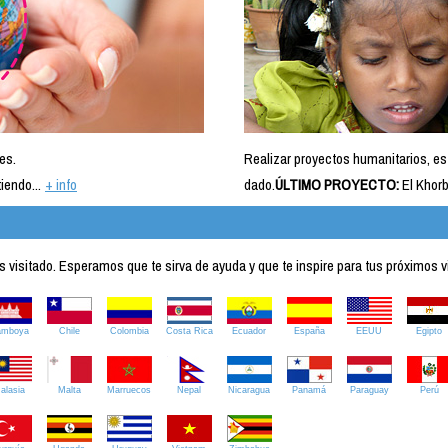
es.
Realizar proyectos humanitarios, es
iendo...
+ info
dado.
ÚLTIMO PROYECTO:
El Khorb
visitado. Esperamos que te sirva de ayuda y que te inspire para tus próximos v
amboya
Chile
Colombia
Costa Rica
Ecuador
España
EEUU
Egipto
alasia
Malta
Marruecos
Nepal
Nicaragua
Panamá
Paraguay
Perú