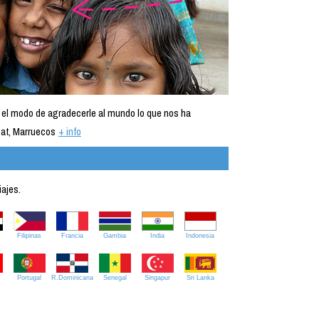
 el modo de agradecerle al mundo lo que nos ha
at, Marruecos
+ info
iajes.
Filipinas
Francia
Gambia
India
Indonesia
Portugal
R.Dominicana
Senegal
Singapur
Sri Lanka