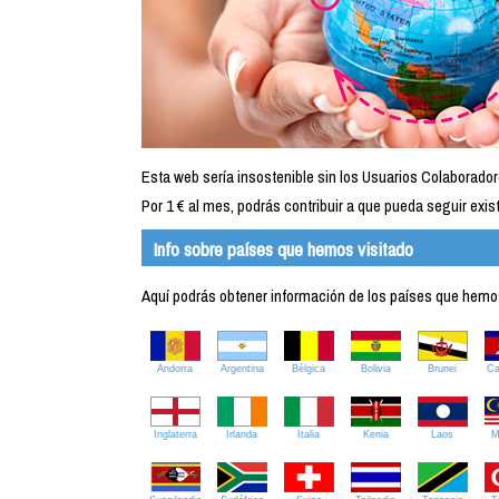
Esta web sería insostenible sin los Usuarios Colaborador
Por 1 € al mes, podrás contribuir a que pueda seguir exist
Info sobre países que hemos visitado
Aquí podrás obtener información de los países que hemos 
Andorra
Argentina
Bélgica
Bolivia
Brunei
C
Inglaterra
Irlanda
Italia
Kenia
Laos
M