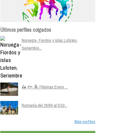
Últimos perfiles colgados
Noruega- Fiordos y islas Lofoten.
Seriembre...
🛵 🐟 🏝️ Filipinas Enero ...
Rumanía del 26/09 al 5/10...
Más perfiles