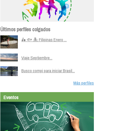
Últimos perfiles colgados
🛵 🐟 🏝️ Filipinas Enero ...
Viaje Septiembre...
Busco compi para iniciar Brasil...
Más perfiles
Eventos