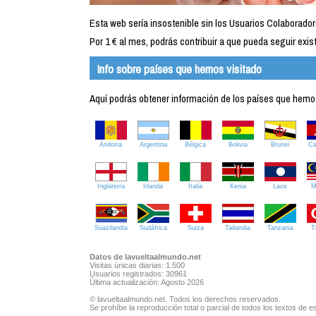
Esta web sería insostenible sin los Usuarios Colaborador
Por 1 € al mes, podrás contribuir a que pueda seguir exist
Info sobre países que hemos visitado
Aquí podrás obtener información de los países que hemos 
Andorra
Argentina
Bélgica
Bolivia
Brunei
C
Inglaterra
Irlanda
Italia
Kenia
Laos
M
Suazilandia
Sudáfrica
Suiza
Tailandia
Tanzania
T
Datos de lavueltaalmundo.net
Visitas únicas diarias: 1.500
Usuarios registrados: 30961
Última actualización: Agosto 2026
© lavueltaalmundo.net. Todos los derechos reservados.
Se prohíbe la reproducción total o parcial de todos los textos de es