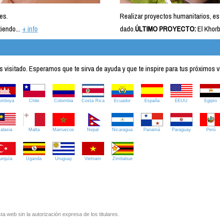
es.
Realizar proyectos humanitarios, es
iendo...
+ info
dado.
ÚLTIMO PROYECTO:
El Khorb
visitado. Esperamos que te sirva de ayuda y que te inspire para tus próximos v
amboya
Chile
Colombia
Costa Rica
Ecuador
España
EEUU
Egipto
alasia
Malta
Marruecos
Nepal
Nicaragua
Panamá
Paraguay
Perú
urquía
Uganda
Uruguay
Vietnam
Zimbabue
ta web sin la autorización expresa de los titulares.