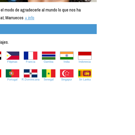
 el modo de agradecerle al mundo lo que nos ha
at, Marruecos
+ info
iajes.
Filipinas
Francia
Gambia
India
Indonesia
Portugal
R.Dominicana
Senegal
Singapur
Sri Lanka