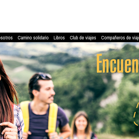
osotros
Camino solidario
Libros
Club de viajes
Compañeros de viaj