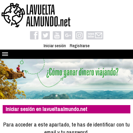
Iniciar sesión
Registrarse
Quienes somos
El proyecto
Blog
Viaja con nosotros
Camino solidario
Iniciar sesión en lavueltaalmundo.net
Libros
Club de viajes
Para acceder a este apartado, te has de identificar con tu
Compañeros de viaje
email y tu password.