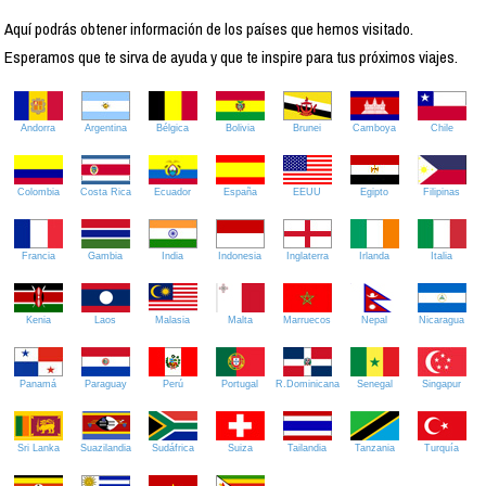
Aquí podrás obtener información de los países que hemos visitado.
Esperamos que te sirva de ayuda y que te inspire para tus próximos viajes.
Andorra
Argentina
Bélgica
Bolivia
Brunei
Camboya
Chile
Colombia
Costa Rica
Ecuador
España
EEUU
Egipto
Filipinas
Francia
Gambia
India
Indonesia
Inglaterra
Irlanda
Italia
Kenia
Laos
Malasia
Malta
Marruecos
Nepal
Nicaragua
Panamá
Paraguay
Perú
Portugal
R.Dominicana
Senegal
Singapur
Sri Lanka
Suazilandia
Sudáfrica
Suiza
Tailandia
Tanzania
Turquía