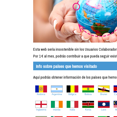
Esta web sería insostenible sin los Usuarios Colaborador
Por 1 € al mes, podrás contribuir a que pueda seguir exist
Info sobre países que hemos visitado
Aquí podrás obtener información de los países que hemos 
Andorra
Argentina
Bélgica
Bolivia
Brunei
C
Inglaterra
Irlanda
Italia
Kenia
Laos
M