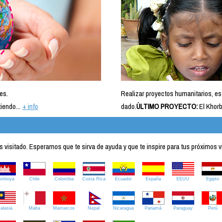
es.
Realizar proyectos humanitarios, es
iendo...
+ info
dado.
ÚLTIMO PROYECTO:
El Khorb
visitado. Esperamos que te sirva de ayuda y que te inspire para tus próximos v
amboya
Chile
Colombia
Costa Rica
Ecuador
España
EEUU
Egipto
alasia
Malta
Marruecos
Nepal
Nicaragua
Panamá
Paraguay
Perú