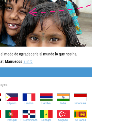
 el modo de agradecerle al mundo lo que nos ha
at, Marruecos
+ info
iajes.
Filipinas
Francia
Gambia
India
Indonesia
Portugal
R.Dominicana
Senegal
Singapur
Sri Lanka