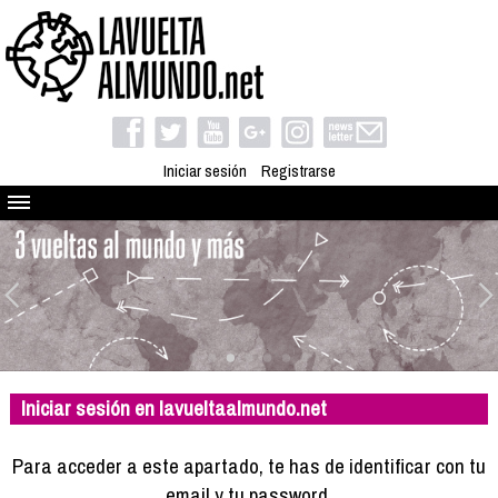
Iniciar sesión
Registrarse
Quienes somos
El proyecto
Blog
Viaja con nosotros
Camino solidario
Iniciar sesión en lavueltaalmundo.net
Libros
Club de viajes
Para acceder a este apartado, te has de identificar con tu
Compañeros de viaje
email y tu password.