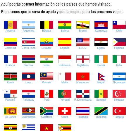
Aquí podrás obtener información de los países que hemos visitado.
Esperamos que te sirva de ayuda y que te inspire para tus próximos viajes.
Andorra
Argentina
Bélgica
Bolivia
Brunei
Camboya
Chile
Colombia
Costa Rica
Ecuador
España
EEUU
Egipto
Filipinas
Francia
Gambia
India
Indonesia
Inglaterra
Irlanda
Italia
Kenia
Laos
Malasia
Malta
Marruecos
Nepal
Nicaragua
Panamá
Paraguay
Perú
Portugal
R.Dominicana
Senegal
Singapur
Sri Lanka
Suazilandia
Sudáfrica
Suiza
Tailandia
Tanzania
Turquía