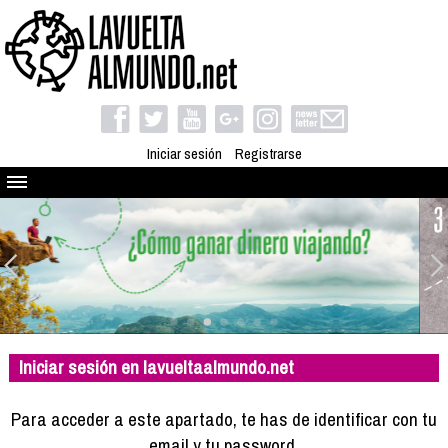
Iniciar sesión
Registrarse
Quienes somos
El proyecto
Blog
Viaja con nosotros
Camino solidario
Iniciar sesión en lavueltaalmundo.net
Libros
Club de viajes
Para acceder a este apartado, te has de identificar con tu
Compañeros de viaje
email y tu password.