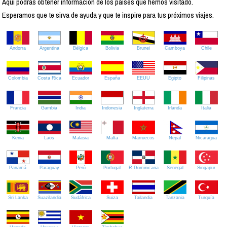
Aquí podrás obtener información de los países que hemos visitado.
Esperamos que te sirva de ayuda y que te inspire para tus próximos viajes.
Andorra
Argentina
Bélgica
Bolivia
Brunei
Camboya
Chile
Colombia
Costa Rica
Ecuador
España
EEUU
Egipto
Filipinas
Francia
Gambia
India
Indonesia
Inglaterra
Irlanda
Italia
Kenia
Laos
Malasia
Malta
Marruecos
Nepal
Nicaragua
Panamá
Paraguay
Perú
Portugal
R.Dominicana
Senegal
Singapur
Sri Lanka
Suazilandia
Sudáfrica
Suiza
Tailandia
Tanzania
Turquía