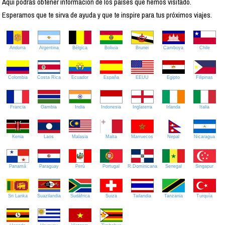
Aquí podrás obtener información de los países que hemos visitado.
Esperamos que te sirva de ayuda y que te inspire para tus próximos viajes.
Andorra
Argentina
Bélgica
Bolivia
Brunei
Camboya
Chile
Colombia
Costa Rica
Ecuador
España
EEUU
Egipto
Filipinas
Francia
Gambia
India
Indonesia
Inglaterra
Irlanda
Italia
Kenia
Laos
Malasia
Malta
Marruecos
Nepal
Nicaragua
Panamá
Paraguay
Perú
Portugal
R.Dominicana
Senegal
Singapur
Sri Lanka
Suazilandia
Sudáfrica
Suiza
Tailandia
Tanzania
Turquía