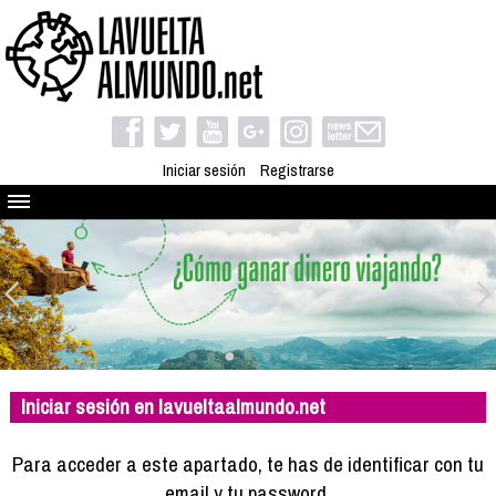
Iniciar sesión
Registrarse
Quienes somos
El proyecto
Blog
Viaja con nosotros
Camino solidario
Iniciar sesión en lavueltaalmundo.net
Libros
Club de viajes
Para acceder a este apartado, te has de identificar con tu
Compañeros de viaje
email y tu password.