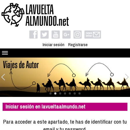
Iniciar sesión
Registrarse
Quienes somos
El proyecto
Blog
Viaja con nosotros
Camino solidario
Iniciar sesión en lavueltaalmundo.net
Libros
Club de viajes
Para acceder a este apartado, te has de identificar con tu
Compañeros de viaje
email y tu password.