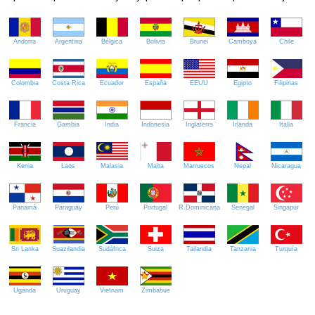
Andorra
Argentina
Bélgica
Bolivia
Brunei
Camboya
Chile
Colombia
Costa Rica
Ecuador
España
EEUU
Egipto
Filipinas
Francia
Gambia
India
Indonesia
Inglaterra
Irlanda
Italia
Kenia
Laos
Malasia
Malta
Marruecos
Nepal
Nicaragua
Panamá
Paraguay
Perú
Portugal
R.Dominicana
Senegal
Singapur
Sri Lanka
Suazilandia
Sudáfrica
Suiza
Tailandia
Tanzania
Turquía
Uganda
Uruguay
Vietnam
Zimbabue