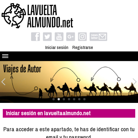
Iniciar sesión
Registrarse
Quienes somos
El proyecto
Blog
Viaja con nosotros
Camino solidario
Iniciar sesión en lavueltaalmundo.net
Libros
Club de viajes
Para acceder a este apartado, te has de identificar con tu
Compañeros de viaje
email y tu password.