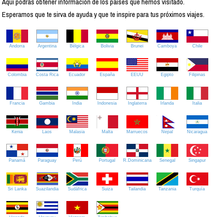
Aquí podrás obtener información de los países que hemos visitado.
Esperamos que te sirva de ayuda y que te inspire para tus próximos viajes.
Andorra
Argentina
Bélgica
Bolivia
Brunei
Camboya
Chile
Colombia
Costa Rica
Ecuador
España
EEUU
Egipto
Filipinas
Francia
Gambia
India
Indonesia
Inglaterra
Irlanda
Italia
Kenia
Laos
Malasia
Malta
Marruecos
Nepal
Nicaragua
Panamá
Paraguay
Perú
Portugal
R.Dominicana
Senegal
Singapur
Sri Lanka
Suazilandia
Sudáfrica
Suiza
Tailandia
Tanzania
Turquía