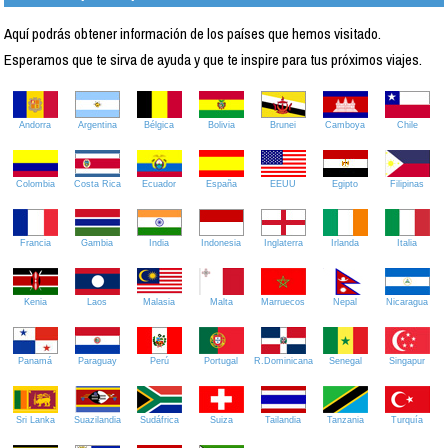
Aquí podrás obtener información de los países que hemos visitado.
Esperamos que te sirva de ayuda y que te inspire para tus próximos viajes.
Andorra
Argentina
Bélgica
Bolivia
Brunei
Camboya
Chile
Colombia
Costa Rica
Ecuador
España
EEUU
Egipto
Filipinas
Francia
Gambia
India
Indonesia
Inglaterra
Irlanda
Italia
Kenia
Laos
Malasia
Malta
Marruecos
Nepal
Nicaragua
Panamá
Paraguay
Perú
Portugal
R.Dominicana
Senegal
Singapur
Sri Lanka
Suazilandia
Sudáfrica
Suiza
Tailandia
Tanzania
Turquía