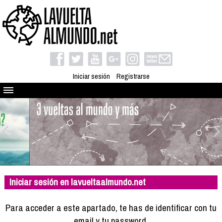
Iniciar sesión
Registrarse
Quienes somos
El proyecto
Blog
Viaja con nosotros
Camino solidario
Iniciar sesión en lavueltaalmundo.net
Libros
Club de viajes
Para acceder a este apartado, te has de identificar con tu
Compañeros de viaje
email y tu password.