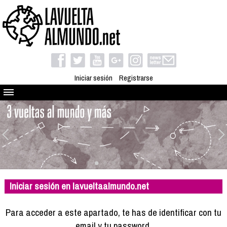
Iniciar sesión
Registrarse
Quienes somos
El proyecto
Blog
Viaja con nosotros
Camino solidario
Iniciar sesión en lavueltaalmundo.net
Libros
Club de viajes
Para acceder a este apartado, te has de identificar con tu
Compañeros de viaje
email y tu password.