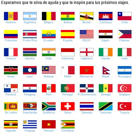
Esperamos que te sirva de ayuda y que te inspire para tus próximos viajes.
Andorra
Argentina
Bélgica
Bolivia
Brunei
Camboya
Chile
Colombia
Costa Rica
Ecuador
España
EEUU
Egipto
Filipinas
Francia
Gambia
India
Indonesia
Inglaterra
Irlanda
Italia
Kenia
Laos
Malasia
Malta
Marruecos
Nepal
Nicaragua
Panamá
Paraguay
Perú
Portugal
R.Dominicana
Senegal
Singapur
Sri Lanka
Suazilandia
Sudáfrica
Suiza
Tailandia
Tanzania
Turquía
Uganda
Uruguay
Vietnam
Zimbabue