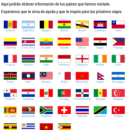
Aquí podrás obtener información de los países que hemos visitado.
Esperamos que te sirva de ayuda y que te inspire para tus próximos viajes.
Andorra
Argentina
Bélgica
Bolivia
Brunei
Camboya
Chile
Colombia
Costa Rica
Ecuador
España
EEUU
Egipto
Filipinas
Francia
Gambia
India
Indonesia
Inglaterra
Irlanda
Italia
Kenia
Laos
Malasia
Malta
Marruecos
Nepal
Nicaragua
Panamá
Paraguay
Perú
Portugal
R.Dominicana
Senegal
Singapur
Sri Lanka
Suazilandia
Sudáfrica
Suiza
Tailandia
Tanzania
Turquía