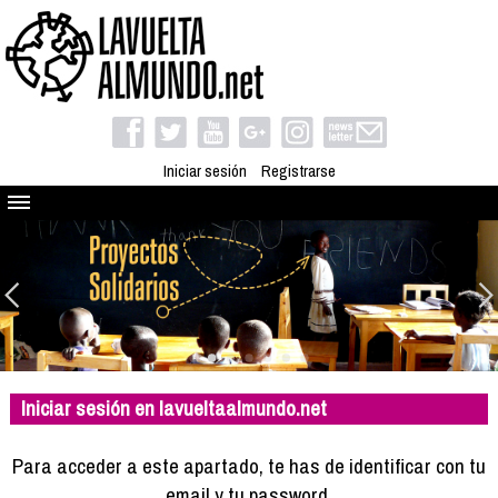
Iniciar sesión
Registrarse
Quienes somos
El proyecto
Blog
Viaja con nosotros
Camino solidario
Iniciar sesión en lavueltaalmundo.net
Libros
Club de viajes
Para acceder a este apartado, te has de identificar con tu
Compañeros de viaje
email y tu password.