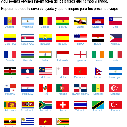
Aquí podrás obtener información de los países que hemos visitado.
Esperamos que te sirva de ayuda y que te inspire para tus próximos viajes.
Andorra
Argentina
Bélgica
Bolivia
Brunei
Camboya
Chile
Colombia
Costa Rica
Ecuador
España
EEUU
Egipto
Filipinas
Francia
Gambia
India
Indonesia
Inglaterra
Irlanda
Italia
Kenia
Laos
Malasia
Malta
Marruecos
Nepal
Nicaragua
Panamá
Paraguay
Perú
Portugal
R.Dominicana
Senegal
Singapur
Sri Lanka
Suazilandia
Sudáfrica
Suiza
Tailandia
Tanzania
Turquía