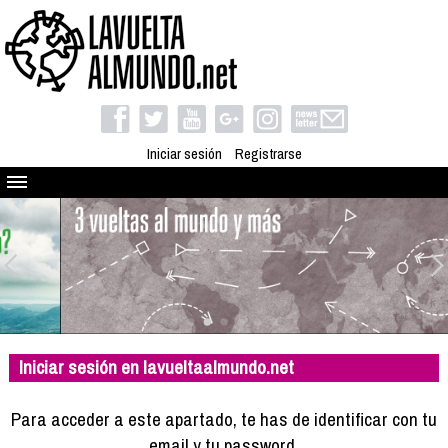
Iniciar sesión
Registrarse
Quienes somos
El proyecto
Blog
Viaja con nosotros
Camino solidario
Iniciar sesión en lavueltaalmundo.net
Libros
Club de viajes
Para acceder a este apartado, te has de identificar con tu
Compañeros de viaje
email y tu password.