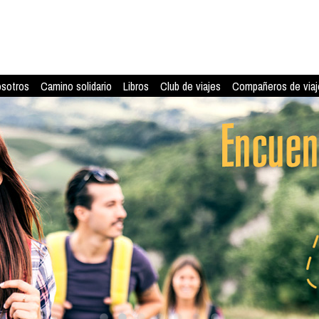
osotros
Camino solidario
Libros
Club de viajes
Compañeros de viaj