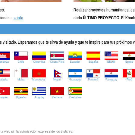
es.
Realizar proyectos humanitarios, es
iendo...
+ info
dado.
ÚLTIMO PROYECTO:
El Khorb
visitado. Esperamos que te sirva de ayuda y que te inspire para tus próximos v
amboya
Chile
Colombia
Costa Rica
Ecuador
España
EEUU
Egipto
alasia
Malta
Marruecos
Nepal
Nicaragua
Panamá
Paraguay
Perú
urquía
Uganda
Uruguay
Vietnam
Zimbabue
ta web sin la autorización expresa de los titulares.