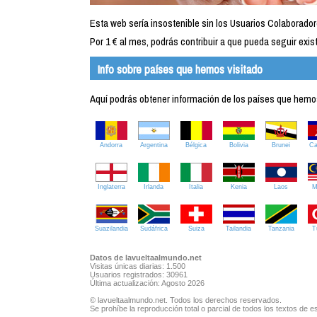
Esta web sería insostenible sin los Usuarios Colaborador
Por 1 € al mes, podrás contribuir a que pueda seguir exist
Info sobre países que hemos visitado
Aquí podrás obtener información de los países que hemos 
Andorra
Argentina
Bélgica
Bolivia
Brunei
C
Inglaterra
Irlanda
Italia
Kenia
Laos
M
Suazilandia
Sudáfrica
Suiza
Tailandia
Tanzania
T
Datos de lavueltaalmundo.net
Visitas únicas diarias: 1.500
Usuarios registrados: 30961
Última actualización: Agosto 2026
© lavueltaalmundo.net. Todos los derechos reservados.
Se prohíbe la reproducción total o parcial de todos los textos de es