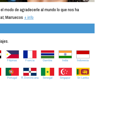
 el modo de agradecerle al mundo lo que nos ha
at, Marruecos
+ info
iajes.
Filipinas
Francia
Gambia
India
Indonesia
Portugal
R.Dominicana
Senegal
Singapur
Sri Lanka