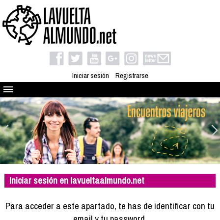
Iniciar sesión
Registrarse
Quienes somos
El proyecto
Blog
Viaja con nosotros
Camino solidario
Iniciar sesión en lavueltaalmundo.net
Libros
Club de viajes
Para acceder a este apartado, te has de identificar con tu
Compañeros de viaje
email y tu password.