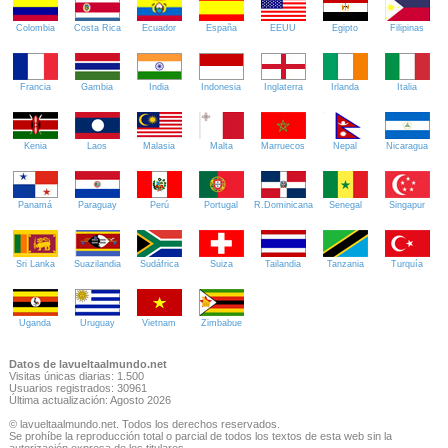
Colombia
Costa Rica
Ecuador
España
EEUU
Egipto
Filipinas
Francia
Gambia
India
Indonesia
Inglaterra
Irlanda
Italia
Kenia
Laos
Malasia
Malta
Marruecos
Nepal
Nicaragua
Panamá
Paraguay
Perú
Portugal
R.Dominicana
Senegal
Singapur
Sri Lanka
Suazilandia
Sudáfrica
Suiza
Tailandia
Tanzania
Turquía
Uganda
Uruguay
Vietnam
Zimbabue
Datos de lavueltaalmundo.net
Visitas únicas diarias: 1.500
Usuarios registrados: 30961
Última actualización: Agosto 2026
© lavueltaalmundo.net. Todos los derechos reservados.
Se prohíbe la reproducción total o parcial de todos los textos de esta web sin la