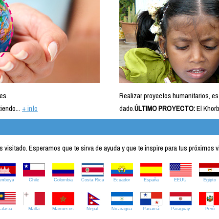
es.
Realizar proyectos humanitarios, es
iendo...
+ info
dado.
ÚLTIMO PROYECTO:
El Khorb
visitado. Esperamos que te sirva de ayuda y que te inspire para tus próximos v
amboya
Chile
Colombia
Costa Rica
Ecuador
España
EEUU
Egipto
alasia
Malta
Marruecos
Nepal
Nicaragua
Panamá
Paraguay
Perú