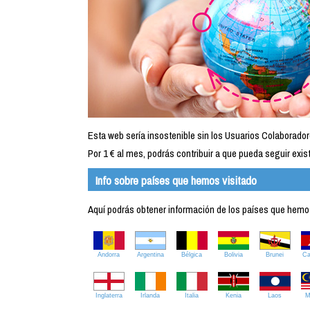
Esta web sería insostenible sin los Usuarios Colaborador
Por 1 € al mes, podrás contribuir a que pueda seguir exist
Info sobre países que hemos visitado
Aquí podrás obtener información de los países que hemos 
Andorra
Argentina
Bélgica
Bolivia
Brunei
C
Inglaterra
Irlanda
Italia
Kenia
Laos
M