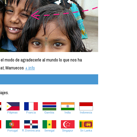
 el modo de agradecerle al mundo lo que nos ha
at, Marruecos
+ info
iajes.
Filipinas
Francia
Gambia
India
Indonesia
Portugal
R.Dominicana
Senegal
Singapur
Sri Lanka