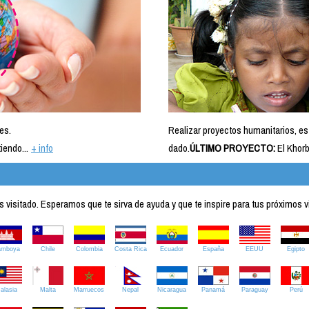
es.
Realizar proyectos humanitarios, es
iendo...
+ info
dado.
ÚLTIMO PROYECTO:
El Khorb
visitado. Esperamos que te sirva de ayuda y que te inspire para tus próximos v
amboya
Chile
Colombia
Costa Rica
Ecuador
España
EEUU
Egipto
alasia
Malta
Marruecos
Nepal
Nicaragua
Panamá
Paraguay
Perú