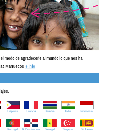
 el modo de agradecerle al mundo lo que nos ha
at, Marruecos
+ info
iajes.
Filipinas
Francia
Gambia
India
Indonesia
Portugal
R.Dominicana
Senegal
Singapur
Sri Lanka