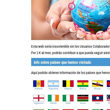
Esta web sería insostenible sin los Usuarios Colaborador
Por 1 € al mes, podrás contribuir a que pueda seguir exist
Info sobre países que hemos visitado
Aquí podrás obtener información de los países que hemos 
Andorra
Argentina
Bélgica
Bolivia
Brunei
C
Inglaterra
Irlanda
Italia
Kenia
Laos
M