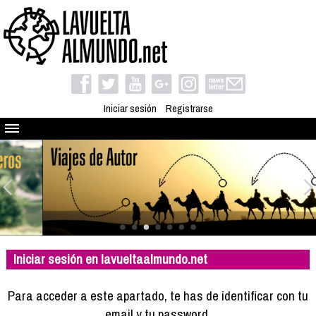
Iniciar sesión
Registrarse
Quienes somos
El proyecto
Blog
Viaja con nosotros
Camino solidario
Iniciar sesión en lavueltaalmundo.net
Libros
Club de viajes
Para acceder a este apartado, te has de identificar con tu
Compañeros de viaje
email y tu password.