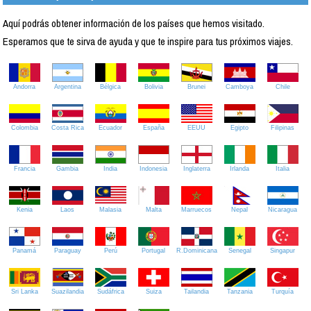
Aquí podrás obtener información de los países que hemos visitado.
Esperamos que te sirva de ayuda y que te inspire para tus próximos viajes.
Andorra
Argentina
Bélgica
Bolivia
Brunei
Camboya
Chile
Colombia
Costa Rica
Ecuador
España
EEUU
Egipto
Filipinas
Francia
Gambia
India
Indonesia
Inglaterra
Irlanda
Italia
Kenia
Laos
Malasia
Malta
Marruecos
Nepal
Nicaragua
Panamá
Paraguay
Perú
Portugal
R.Dominicana
Senegal
Singapur
Sri Lanka
Suazilandia
Sudáfrica
Suiza
Tailandia
Tanzania
Turquía