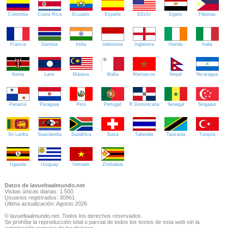
Colombia
Costa Rica
Ecuador
España
EEUU
Egipto
Filipinas
Francia
Gambia
India
Indonesia
Inglaterra
Irlanda
Italia
Kenia
Laos
Malasia
Malta
Marruecos
Nepal
Nicaragua
Panamá
Paraguay
Perú
Portugal
R.Dominicana
Senegal
Singapur
Sri Lanka
Suazilandia
Sudáfrica
Suiza
Tailandia
Tanzania
Turquía
Uganda
Uruguay
Vietnam
Zimbabue
Datos de lavueltaalmundo.net
Visitas únicas diarias: 1.500
Usuarios registrados: 30961
Última actualización: Agosto 2026
© lavueltaalmundo.net. Todos los derechos reservados.
Se prohíbe la reproducción total o parcial de todos los textos de esta web sin la