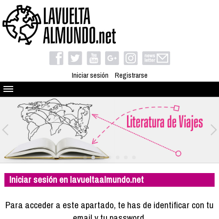
Iniciar sesión
Registrarse
Quienes somos
El proyecto
Blog
Viaja con nosotros
Camino solidario
Iniciar sesión en lavueltaalmundo.net
Libros
Club de viajes
Para acceder a este apartado, te has de identificar con tu
Compañeros de viaje
email y tu password.