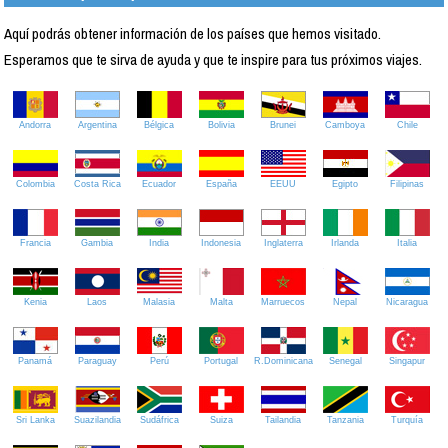
Aquí podrás obtener información de los países que hemos visitado.
Esperamos que te sirva de ayuda y que te inspire para tus próximos viajes.
Andorra
Argentina
Bélgica
Bolivia
Brunei
Camboya
Chile
Colombia
Costa Rica
Ecuador
España
EEUU
Egipto
Filipinas
Francia
Gambia
India
Indonesia
Inglaterra
Irlanda
Italia
Kenia
Laos
Malasia
Malta
Marruecos
Nepal
Nicaragua
Panamá
Paraguay
Perú
Portugal
R.Dominicana
Senegal
Singapur
Sri Lanka
Suazilandia
Sudáfrica
Suiza
Tailandia
Tanzania
Turquía