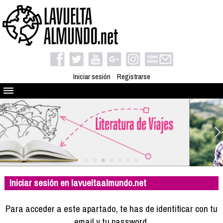
Iniciar sesión
Registrarse
Quienes somos
El proyecto
Blog
Viaja con nosotros
Camino solidario
Iniciar sesión en lavueltaalmundo.net
Libros
Club de viajes
Para acceder a este apartado, te has de identificar con tu
Compañeros de viaje
email y tu password.