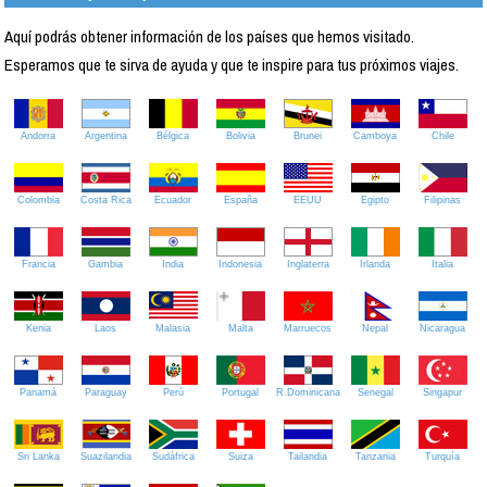
Aquí podrás obtener información de los países que hemos visitado.
Esperamos que te sirva de ayuda y que te inspire para tus próximos viajes.
Andorra
Argentina
Bélgica
Bolivia
Brunei
Camboya
Chile
Colombia
Costa Rica
Ecuador
España
EEUU
Egipto
Filipinas
Francia
Gambia
India
Indonesia
Inglaterra
Irlanda
Italia
Kenia
Laos
Malasia
Malta
Marruecos
Nepal
Nicaragua
Panamá
Paraguay
Perú
Portugal
R.Dominicana
Senegal
Singapur
Sri Lanka
Suazilandia
Sudáfrica
Suiza
Tailandia
Tanzania
Turquía