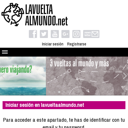
Iniciar sesión
Registrarse
Quienes somos
El proyecto
Blog
Viaja con nosotros
Camino solidario
Iniciar sesión en lavueltaalmundo.net
Libros
Club de viajes
Para acceder a este apartado, te has de identificar con tu
Compañeros de viaje
email y tu password.