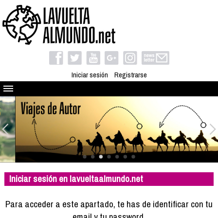
Iniciar sesión
Registrarse
Quienes somos
El proyecto
Blog
Viaja con nosotros
Camino solidario
Iniciar sesión en lavueltaalmundo.net
Libros
Club de viajes
Para acceder a este apartado, te has de identificar con tu
Compañeros de viaje
email y tu password.