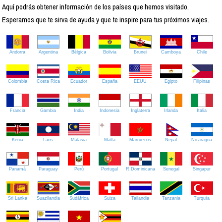
Aquí podrás obtener información de los países que hemos visitado.
Esperamos que te sirva de ayuda y que te inspire para tus próximos viajes.
Andorra
Argentina
Bélgica
Bolivia
Brunei
Camboya
Chile
Colombia
Costa Rica
Ecuador
España
EEUU
Egipto
Filipinas
Francia
Gambia
India
Indonesia
Inglaterra
Irlanda
Italia
Kenia
Laos
Malasia
Malta
Marruecos
Nepal
Nicaragua
Panamá
Paraguay
Perú
Portugal
R.Dominicana
Senegal
Singapur
Sri Lanka
Suazilandia
Sudáfrica
Suiza
Tailandia
Tanzania
Turquía