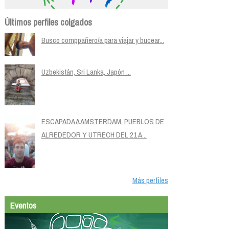
Últimos perfiles colgados
Busco comppañero/a para viajar y bucear...
Uzbekistán, Sri Lanka, Japón ...
ESCAPADA A AMSTERDAM, PUEBLOS DE
ALREDEDOR Y UTRECH DEL 21 A...
Más perfiles
Eventos