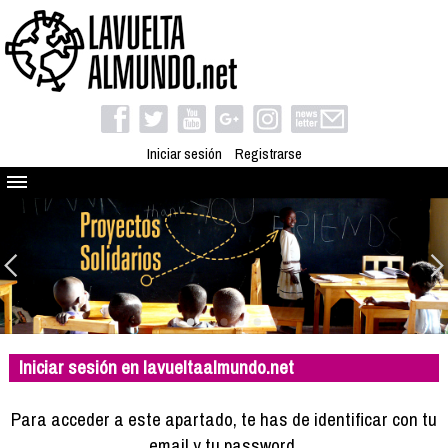
Iniciar sesión
Registrarse
Quienes somos
El proyecto
Blog
Viaja con nosotros
Camino solidario
Iniciar sesión en lavueltaalmundo.net
Libros
Club de viajes
Para acceder a este apartado, te has de identificar con tu
Compañeros de viaje
email y tu password.