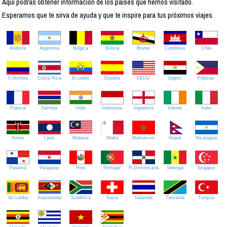
Aquí podrás obtener información de los países que hemos visitado.
Esperamos que te sirva de ayuda y que te inspire para tus próximos viajes.
Andorra
Argentina
Bélgica
Bolivia
Brunei
Camboya
Chile
Colombia
Costa Rica
Ecuador
España
EEUU
Egipto
Filipinas
Francia
Gambia
India
Indonesia
Inglaterra
Irlanda
Italia
Kenia
Laos
Malasia
Malta
Marruecos
Nepal
Nicaragua
Panamá
Paraguay
Perú
Portugal
R.Dominicana
Senegal
Singapur
Sri Lanka
Suazilandia
Sudáfrica
Suiza
Tailandia
Tanzania
Turquía